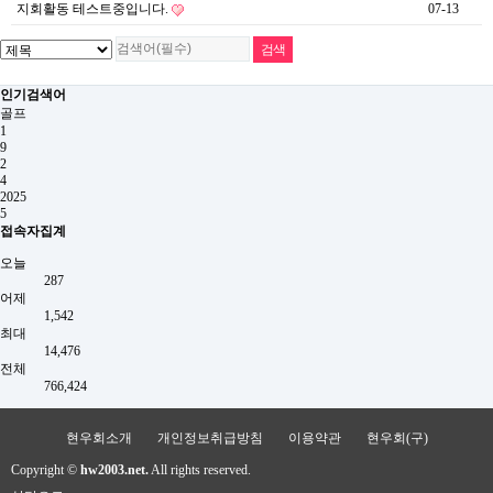
지회활동 테스트중입니다.
07-13
인기검색어
골프
1
9
2
4
2025
5
접속자집계
오늘
287
어제
1,542
최대
14,476
전체
766,424
현우회소개
개인정보취급방침
이용약관
현우회(구)
Copyright ©
hw2003.net.
All rights reserved.