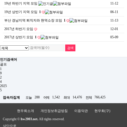
19년 하반기 지역 모임
11-12
19년 상반기 지역 모임
1
06-11
부산 경남지역 퇴직자와 현역소장 모임
1
11-13
2017년 하반기 모임
12-01
2017년 상반기 모임
1
05-09
인기검색어
골프
1
9
2
4
2025
5
288
1,542
14,476
766,425
접속자집계
오늘
어제
최대
전체
현우회소개
개인정보취급방침
이용약관
현우회(구)
Copyright ©
hw2003.net.
All rights reserved.
상단으로