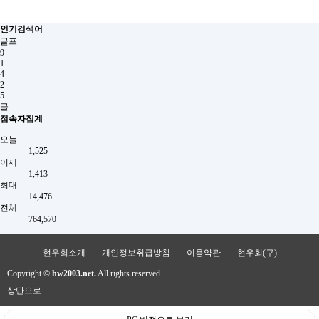
인기검색어
골프
9
1
4
2
5
골
접속자집계
오늘
1,525
어제
1,413
최대
14,476
전체
764,570
현우회소개
개인정보취급방침
이용약관
현우회(구)
Copyright ©
hw2003.net.
All rights reserved.
상단으로